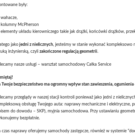
ntowane były:
wahacze,
kolumny McPherson
elementy układu kierowniczego takie jak drążki, końcówki drążków, prze
atego jako
jedni z nielicznych
, jesteśmy w stanie wykonać kompleksowo n
tuką inżynierską, czyli
zakończone regulacją geometrii
.
lecamy nasze usługi – warsztat samochodowy Całka Service
miętaj!
 Twoje bezpieczeństwo ma ogromny wpływ stan zawieszenia, ogumienia 
lecamy przeglądy w naszej stacji kontroli ponieważ jako jedni z nielic
mpleksową obsługę Twojego auta: naprawy mechaniczne i elektryczne, p
isem do dowodu – SKP), myjnia samochodowa. Przy ustawianiu geometr
konujemy bezpłatnie.
 czas naprawy oferujemy samochody zastępcze, również w systemie “doo