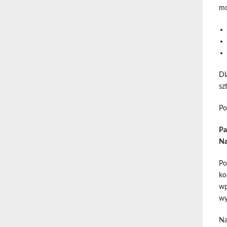
mo
Dl
sz
Po
Pa
Na
Po
ko
wp
wy
Na