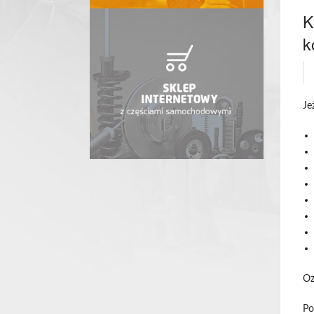
K
k
Jeż
Oz
Po