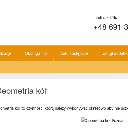
Infolinia -
24h
:
+48 691 3
lizacje
Obsługa flot
Auto zastępcze
Usługi dodatk
e
jazdowa
ł
eometria kół
ometria kół to czynność, którą należy wykonywać okresowo aby nie usz