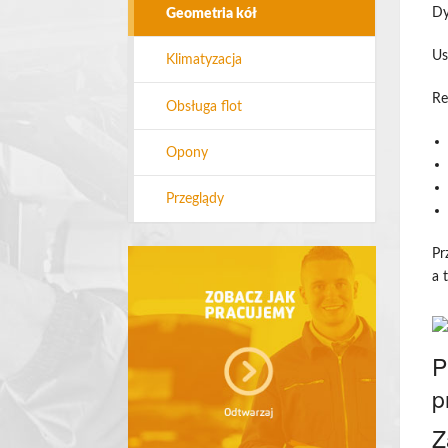
Dy
Geometria kół
Us
Klimatyzacja
Re
Obsługa flot
Opony
Przeglądy
Pr
a 
P
p
Z