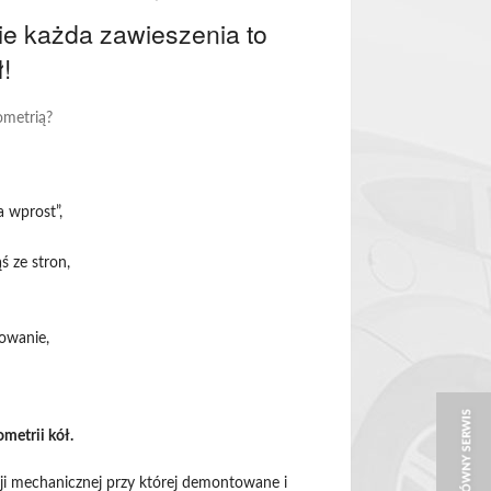
ie każda zawieszenia to
!
ometrią?
 wprost”,
ś ze stron,
rowanie,
metrii kół.
cji mechanicznej przy której demontowane i