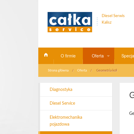
Diesel Serwis
Kalisz
O firmie
Oferta
Specja
Strona główna
Oferta
Geometria kół
Diagnostyka
Diesel Servic
Elektromechanika po
Geometria kó
Diagnostyka
G
Diesel Service
Klimatyzacja
Obsługa flot
Ge
Elektromechanika
Opony
Przeglądy
pojazdowa