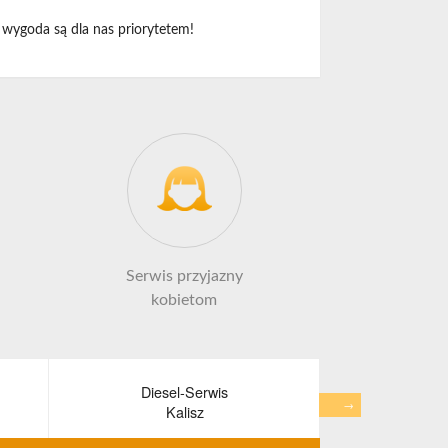
 wygoda są dla nas priorytetem!
Serwis przyjazny
kobietom
Diesel-Serwis
Wypo
→
Kalisz
war