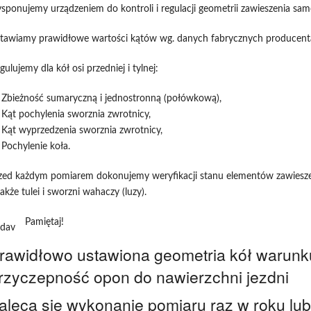
sponujemy urządzeniem do kontroli i regulacji geometrii zawieszenia 
tawiamy prawidłowe wartości kątów wg. danych fabrycznych producenta
gulujemy dla kół osi przedniej i tylnej:
Zbieżność sumaryczną i jednostronną (połówkową),
Kąt pochylenia sworznia zwrotnicy,
Kąt wyprzedzenia sworznia zwrotnicy,
Pochylenie koła.
zed każdym pomiarem dokonujemy weryfikacji stanu elementów zawieszen
także tulei i sworzni wahaczy (luzy).
Pamiętaj!
rawidłowo ustawiona geometria kół warunk
rzyczepność opon do nawierzchni jezdni
aleca się wykonanie pomiaru raz w roku lu