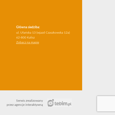
Główna siedziba:
ul. Ułańska 13 (wjazd Czaszkowska 12a)
62-800 Kalisz
Zobacz na mapie
Serwis zrealizowany
przez agencje interaktywną