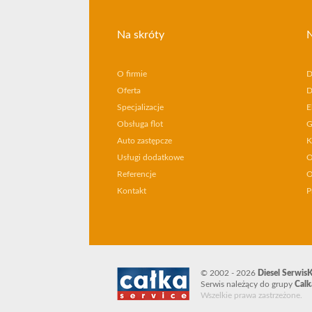
Na skróty
N
O firmie
D
Oferta
D
Specjalizacje
E
Obsługa flot
G
Auto zastępcze
K
Usługi dodatkowe
O
Referencje
O
Kontakt
P
© 2002 - 2026
Diesel Serwis
K
Serwis należący do grupy
Calk
Wszelkie prawa zastrzeżone.