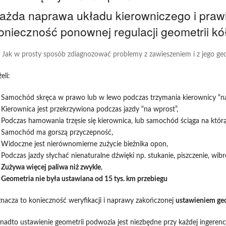
ażda naprawa układu kierowniczego i praw
onieczność ponownej regulacji geometrii kół
Jak w prosty sposób zdiagnozować problemy z zawieszeniem i z jego ge
eli:
Samochód skręca w prawo lub w lewo podczas trzymania kierownicy “na
Kierownica jest przekrzywiona podczas jazdy “na wprost”,
Podczas hamowania trzęsie się kierownica, lub samochód ściąga na którą
Samochód ma gorszą przyczepność,
Widoczne jest nierównomierne zużycie bieżnika opon,
Podczas jazdy słychać nienaturalne dźwięki np. stukanie, piszczenie, wib
Zużywa więcej paliwa niż zwykle
,
Geometria nie była ustawiana od 15 tys. km przebiegu
nacza to konieczność weryfikacji i naprawy zakończonej
ustawieniem geo
nadto ustawienie geometrii podwozia jest niezbędne przy każdej ingeren