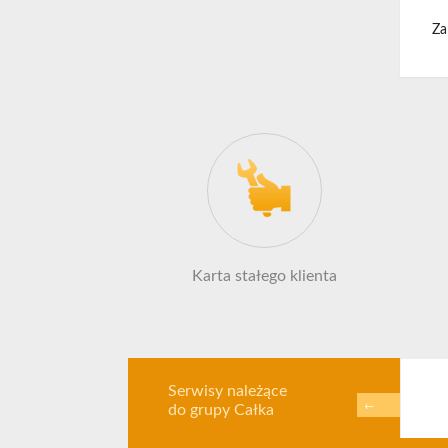
Za
Karta stałego klienta
Serwisy należące
←
do grupy Całka