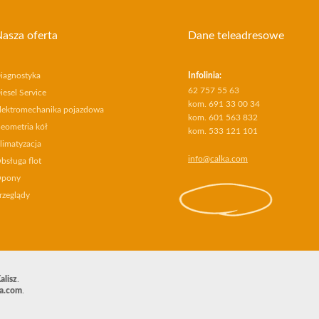
asza oferta
Dane teleadresowe
iagnostyka
Infolinia:
62 757 55 63
iesel Service
kom. 691 33 00 34
lektromechanika pojazdowa
kom. 601 563 832
eometria kół
kom. 533 121 101
limatyzacja
info@calka.com
bsługa flot
pony
rzeglądy
alisz
.
a.com
.